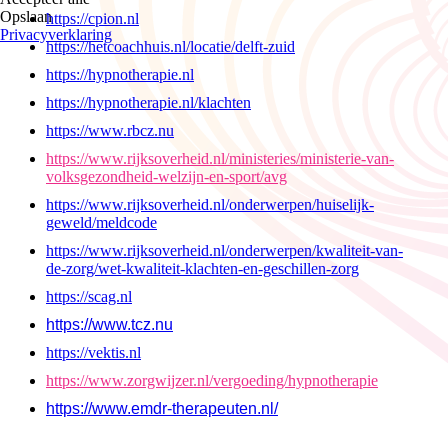
Opslaan
https://cpion.nl
Privacyverklaring
https://hetcoachhuis.nl/locatie/delft-zuid
https://hypnotherapie.nl
https://hypnotherapie.nl/klachten
https://www.rbcz.nu
https://www.rijksoverheid.nl/ministeries/ministerie-van-
volksgezondheid-welzijn-en-sport/avg
https://www.rijksoverheid.nl/onderwerpen/huiselijk-
geweld/meldcode
https://www.rijksoverheid.nl/onderwerpen/kwaliteit-van-
de-zorg/wet-kwaliteit-klachten-en-geschillen-zorg
https://scag.nl
https://www.tcz.nu
https://vektis.nl
https://www.zorgwijzer.nl/vergoeding/hypnotherapie
https://www.emdr-therapeuten.nl/